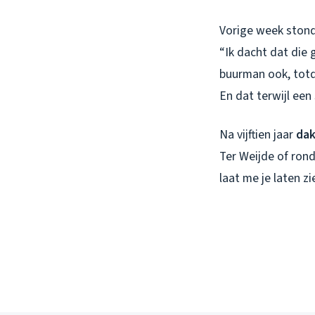
Vorige week stond 
“Ik dacht dat die 
buurman ook, totd
En dat terwijl een
Na vijftien jaar
dak
Ter Weijde of ron
laat me je laten z