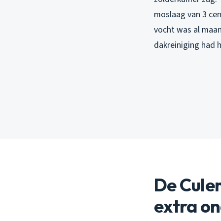
moslaag van 3 cen
vocht was al maan
dakreiniging had 
De Cule
extra o