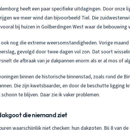
ulemborg heeft een paar specifieke uitdagingen. Door onze li
rijgen we meer wind dan bijvoorbeeld Tiel. Die zuidwestenw
vooral bij huizen in Goilberdingen West waar de bebouwing w
 ook nog die extreme weersomstandigheden. Vorige maand 
erslag, gevolgd door twee dagen vol zon. Dat soort wisseli
rsnelt de afbraak van je dakpannen enorm als er al mos of al
woningen binnen de historische binnenstad, zoals rond de B
nnen. Die zijn kwetsbaarder, en door de beschutte ligging kr
 schoon te blijven. Daar zie ik vaker problemen.
dakgoot die niemand ziet
e buren waarschijnlijk niet checken: hun dakgoten. Bij 8 van d