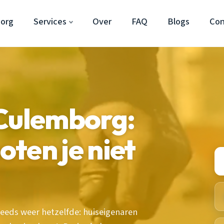
org
Services
Over
FAQ
Blogs
Con
 Culemborg:
ten je niet
teeds weer hetzelfde: huiseigenaren