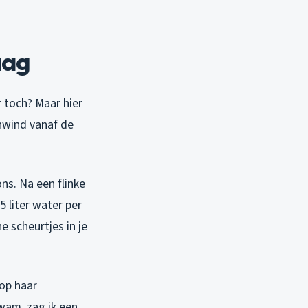
aag
r toch? Maar hier
nwind vanaf de
ns. Na een flinke
5 liter water per
e scheurtjes in je
 op haar
kwam, zag ik een