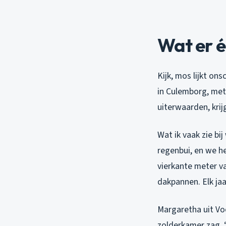
Wat er é
Kijk, mos lijkt on
in Culemborg, met
uiterwaarden, krij
Wat ik vaak zie bi
regenbui, en we he
vierkante meter va
dakpannen. Elk jaa
Margaretha uit Vo
zolderkamer zag. “