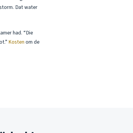
e storm. Dat water
kamer had. “Die
ot.”
Kosten
om de