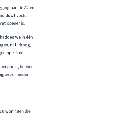
gging aan de A2 en
ind duwt vocht
at opener is.
hadden we in één
ngen, nat, droog,
gen op zitten.
innenpoort, hebben
ijgen ze minder
e 10 woningen die