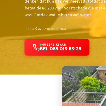
denken dat hun dak wel meevalt, totdat de
betaalde €8.200 voor vorstschade die met e
was. Ontdek wat je buren wél weten.
door
Cas
· 14 oktober 2025
NU BEREIKBAAR
BEL 085 019 89 25