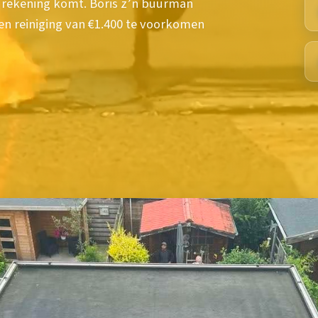
 rekening komt. Boris z’n buurman
en reiniging van €1.400 te voorkomen