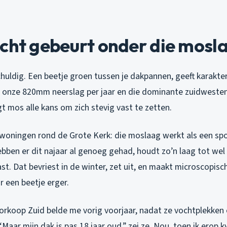
cht gebeurt onder die mosl
schuldig. Een beetje groen tussen je dakpannen, geeft karakte
 onze 820mm neerslag per jaar en die dominante zuidweste
gt mos alle kans om zich stevig vast te zetten.
j woningen rond de Grote Kerk: die moslaag werkt als een spo
bben er dit najaar al genoeg gehad, houdt zo’n laag tot wel 
st. Dat bevriest in de winter, zet uit, en maakt microscopisch
r een beetje erger.
orkoop Zuid belde me vorig voorjaar, nadat ze vochtplekken
Maar mijn dak is pas 18 jaar oud,” zei ze. Nou, toen ik erop 