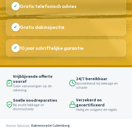
✓
Gratis telefonisch advies
✓
Gratis dakinspectie
✓
10 jaar schriftelijke garantie
Vrijblijvende offerte
24/7 bereikbaar
vooraf
Spoeddienst bij lekkage en
Geen verrassingen op de
schade
rekening
Verzekerd en
Snelle noodreparaties
gecertificeerd
Bij acute lekkage of
stormschade
Veilig en volgens de regels
Home
Services
Dakrenovatie Culemborg