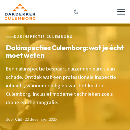
DAKINSPECTIE CULEMBORG
Dakinspecties Culemborg: wat je écht
moet weten
Een dakinspectie bespaart duizenden euro’s aan
schade. Ontdek wat een professionele inspectie
inhoudt, wanneer nodig en wat het kost in
Culemborg. Inclusief moderne technieken zoals
drone en thermografie.
door
Cas
· 22 december 2025