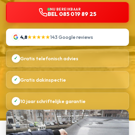
NU BEREIKBAAR
BEL 085 019 89 25
4,8
★★★★★
143 Google reviews
✓
Gratis telefonisch advies
✓
Gratis dakinspectie
✓
10 jaar schriftelijke garantie