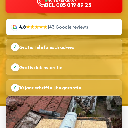
NU BEREIKBAAR
BEL 085 019 89 25
4,8
★★★★★
143 Google reviews
✓
Gratis telefonisch advies
✓
Gratis dakinspectie
✓
10 jaar schriftelijke garantie