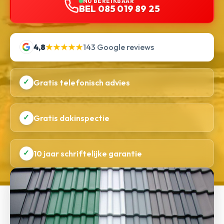
NU BEREIKBAAR
BEL 085 019 89 25
4,8
★★★★★
143 Google reviews
✓
Gratis telefonisch advies
✓
Gratis dakinspectie
✓
10 jaar schriftelijke garantie