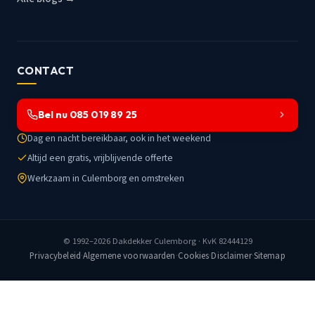
CONTACT
Bel nu 085 019 89 25
Dag en nacht bereikbaar, ook in het weekend
Altijd een gratis, vrijblijvende offerte
Werkzaam in Culemborg en omstreken
© 1992–2026
Dakdekker Culemborg
· KvK 82444129
Privacybeleid
·
Algemene voorwaarden
·
Cookies
·
Disclaimer
·
Sitemap