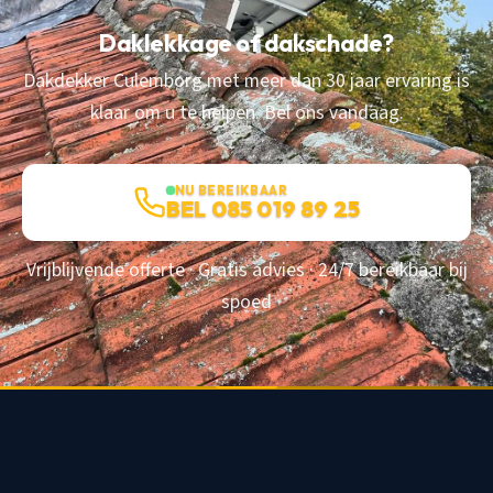
Daklekkage of dakschade?
Dakdekker Culemborg met meer dan 30 jaar ervaring is
klaar om u te helpen. Bel ons vandaag.
NU BEREIKBAAR
BEL 085 019 89 25
Vrijblijvende offerte · Gratis advies · 24/7 bereikbaar bij
spoed